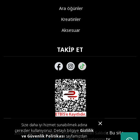
Ara öğünler
Kreatinler
Aksesuar
TAKIP ET
Size daha iyi hizmet sunabilmek adına
çerezler kullanıyoruz. Detaylı bilgiye
Gizlilik
Bu site,
2026 © www.hepsivitamin.com | Tüm Hakları Saklıdır.
ve Güvenlik Politikası
sayfamızdan
OniksSoft
altyapısı
ile hazırlanmıştır.