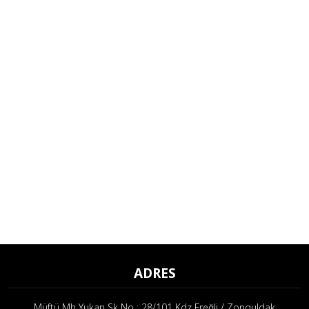
Trec Nutrition
Universal Nutrition
Velavit
Wellcare
Z Konzept
Zade Vital
ZeroShot
ADRES
Müftü Mh Yukarı Sk No : 28/101 Kdz Ereğli / Zonguldak