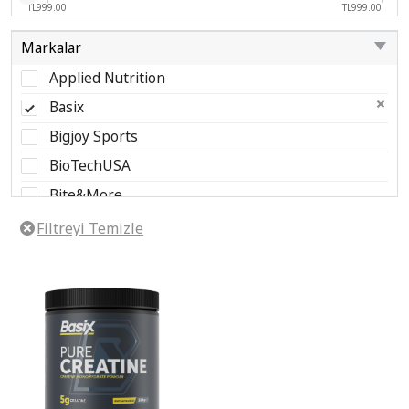
TL999.00
TL999.00
Markalar
Applied Nutrition
Basix
Bigjoy Sports
BioTechUSA
Bite&More
Clean Powders
Dymatize Nutrition
FA Nutrition
Grenade
Hardline Nutrition
Hepsivitamin
IronMaxx