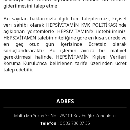
giderilmesini talep etme
Bu sayılan haklarınızla ilgili tüm taleplerinizi, kişisel
veri sahibi olarak HEPSİVİTAMİN KVK POLİTİKASI’nde
açıklanan yöntemlerle HEPSİVİTAMİN’e iletebilirsiniz.
HEPSİVİTAMİN talebin niteliğine göre en kısa sürede ve
en geç otuz gün içerisinde ücretsiz olarak
sonuçlandıracaktır. Bu işlemin ayrıca bir maliyet
gerektirmesi halinde, HEPSİVİTAMİN Kişisel Verileri
Koruma Kurulu’nca belirlenen tarife üzerinden ücret
talep edebilir.
ADRES
Müftü Mh Yukarı Sk No : 28/101 Kdz Ereğli / Zonguldak
Telefon :
0 533 736 37 35