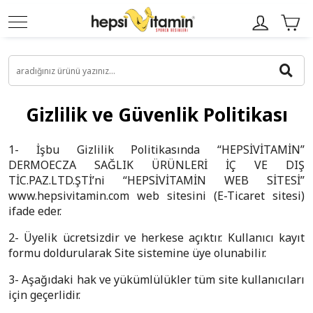
Gizlilik ve Güvenlik Politikası
1- İşbu Gizlilik Politikasında “HEPSİVİTAMİN”
DERMOECZA SAĞLIK ÜRÜNLERİ İÇ VE DIŞ
TİC.PAZ.LTD.ŞTİ’ni “HEPSİVİTAMİN WEB SİTESİ”
www.hepsivitamin.com web sitesini (E-Ticaret sitesi)
ifade eder.
2- Üyelik ücretsizdir ve herkese açıktır. Kullanıcı kayıt
formu doldurularak Site sistemine üye olunabilir.
3- Aşağıdaki hak ve yükümlülükler tüm site kullanıcıları
için geçerlidir.