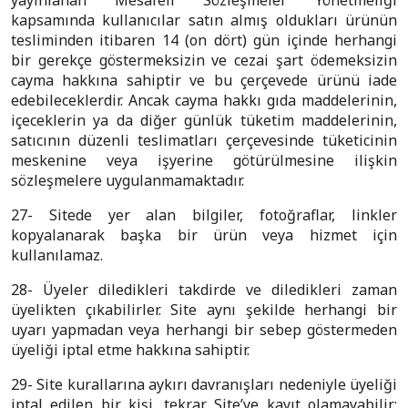
yayınlanan Mesafeli Sözleşmeler Yönetmeliği
kapsamında kullanıcılar satın almış oldukları ürünün
tesliminden itibaren 14 (on dört) gün içinde herhangi
bir gerekçe göstermeksizin ve cezai şart ödemeksizin
cayma hakkına sahiptir ve bu çerçevede ürünü iade
edebileceklerdir. Ancak cayma hakkı gıda maddelerinin,
içeceklerin ya da diğer günlük tüketim maddelerinin,
satıcının düzenli teslimatları çerçevesinde tüketicinin
meskenine veya işyerine götürülmesine ilişkin
sözleşmelere uygulanmamaktadır.
27- Sitede yer alan bilgiler, fotoğraflar, linkler
kopyalanarak başka bir ürün veya hizmet için
kullanılamaz.
28- Üyeler diledikleri takdirde ve diledikleri zaman
üyelikten çıkabilirler. Site aynı şekilde herhangi bir
uyarı yapmadan veya herhangi bir sebep göstermeden
üyeliği iptal etme hakkına sahiptir.
29- Site kurallarına aykırı davranışları nedeniyle üyeliği
iptal edilen bir kişi, tekrar Site’ye kayıt olamayabilir;