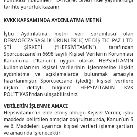
Politikası hükümleri "E-Ticaret Sitesi"nde yayınlandığı
tarihte yürürlük kazanır.
KVKK KAPSAMINDA AYDINLATMA METNİ
İşbu Aydınlatma metni veri sorumlusu olan
DERMOECZA SAĞLIK ÜRÜNLERİ İÇ VE DIŞ TİC. PAZ. LTD.
ŞTİ ŞİRKETİ (“HEPSİVİTAMİN”) tarafından
Sporcueczane’ın 6698 sayılı Kişisel Verilerin Korunması
Kanunu’na (“Kanun”) uygun olarak HEPSİVİTAMİN
kullanıcılarının kişisel verilerinin işlenmesine ilişkin
aydınlatma ve açıklamalarda bulunmak amacıyla
hazırlanmıştır. Sporcueczane işlediği kişisel verilere
ilişkin detaylı bilgilere HEPSİVİTAMİN KVK
POLİTİKASI’ndan ulaşabilirsiniz.
VERİLERİN İŞLENME AMACI
Hepsivitamin'in elde etmiş olduğu Kişisel Veriler, işbu
maddede belirtilen amaçlar doğrultusunda, Kanun’un 5
ve 6. Maddeleri uyarınca kişisel verileri işleme şartları
ve amacında işlenecektir.