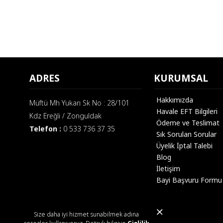
SIS Nutrition
Suda Collagen
Torq Nutrition
Trec Nutrition
Universal
ADRES
KURUMSAL
Nutrition
Velavit
Wellcare
Hakkımızda
Müftü Mh Yukarı Sk No : 28/101
Havale EFT Bilgileri
Z Konzept
Kdz Ereğli / Zonguldak
Ödeme ve Teslimat
Telefon :
0 533 736 37 35
Zade Vital
Sık Sorulan Sorular
Üyelik İptal Talebi
ZeroShot
Blog
İletişim
Bayi Başvuru Formu
Size daha iyi hizmet sunabilmek adına