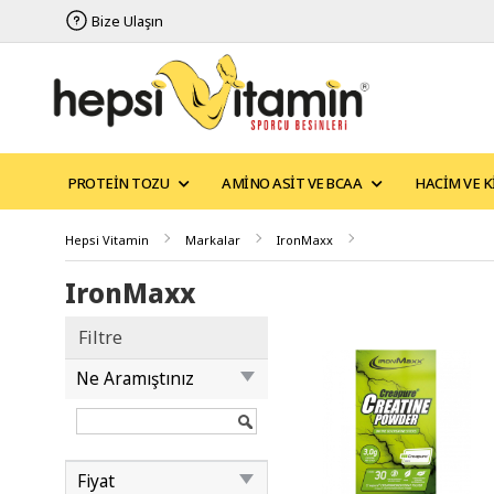
Bize Ulaşın
PROTEIN TOZU
AMINO ASIT VE BCAA
HACIM VE K
Hepsi Vitamin
Markalar
IronMaxx
IronMaxx
Filtre
Ne Aramıştınız
Fiyat