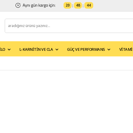
20
:
48
:
43
ILO
L-KARNITIN VE CLA
GÜÇ VE PERFORMANS
VITAMI