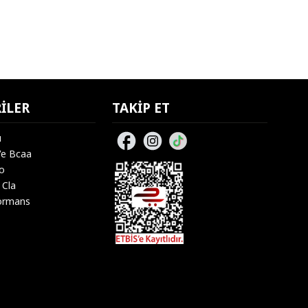
ILER
TAKIP ET
u
Ve Bcaa
lo
 Cla
ormans