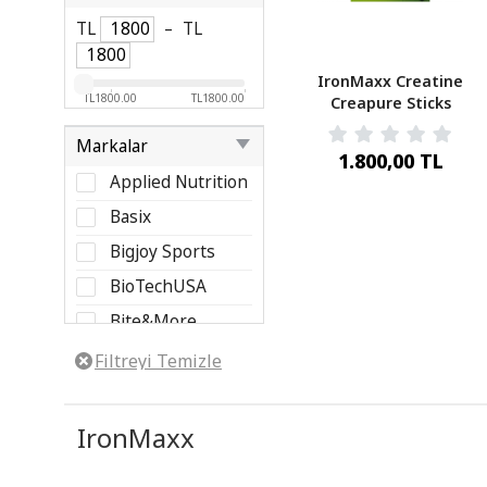
TL
–
TL
IronMaxx Creatine
TL1800.00
TL1800.00
Creapure Sticks
Aromasız 102 Gr
Markalar
1.800,00 TL
Applied Nutrition
Basix
Bigjoy Sports
BioTechUSA
Bite&More
Clean Powders
Dymatize
Nutrition
FA Nutrition
IronMaxx
Grenade