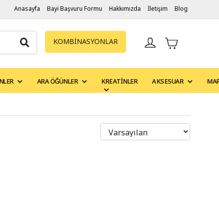
Anasayfa
Bayi Başvuru Formu
Hakkımızda
İletişim
Blog
KOMBİNASYONLAR
NLER
ARA ÖĞÜNLER
KREATINLER
AKSESUAR
MA