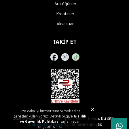
Ara öğünler
Kreatinler
Aksesuar
TAKIP ET
Size daha iyi hizmet sunabilmek adına
çerezler kullanıyoruz. Detaylı bilgiye
Gizlilik
Bu site,
2026 © www.hepsivitamin.com | Tüm Hakları Saklıdır.
ve Güvenlik Politikası
sayfamızdan
OniksSoft
altyapısı
ile hazırlanmıştır.
erişebilirsiniz..