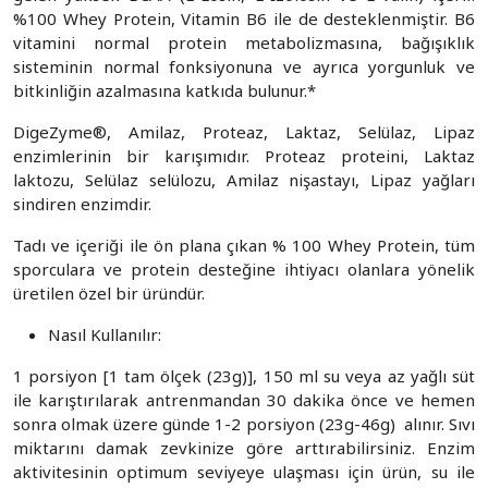
%100 Whey Protein, Vitamin B6 ile de desteklenmiştir. B6
vitamini normal protein metabolizmasına, bağışıklık
sisteminin normal fonksiyonuna ve ayrıca yorgunluk ve
bitkinliğin azalmasına katkıda bulunur.*
DigeZyme®, Amilaz, Proteaz, Laktaz, Selülaz, Lipaz
enzimlerinin bir karışımıdır. Proteaz proteini, Laktaz
laktozu, Selülaz selülozu, Amilaz nişastayı, Lipaz yağları
sindiren enzimdir.
Tadı ve içeriği ile ön plana çıkan % 100 Whey Protein, tüm
sporculara ve protein desteğine ihtiyacı olanlara yönelik
üretilen özel bir üründür.
Nasıl Kullanılır:
1 porsiyon [1 tam ölçek (23g)], 150 ml su veya az yağlı süt
ile karıştırılarak antrenmandan 30 dakika önce ve hemen
sonra olmak üzere günde 1-2 porsiyon (23g-46g) alınır. Sıvı
miktarını damak zevkinize göre arttırabilirsiniz. Enzim
aktivitesinin optimum seviyeye ulaşması için ürün, su ile