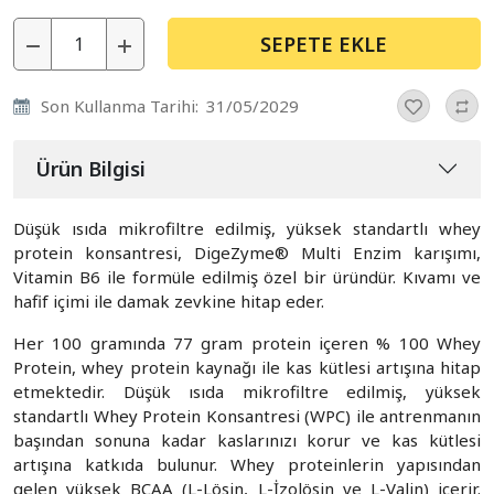
SEPETE EKLE
Son Kullanma Tarihi:
31/05/2029
Ürün Bilgisi
Düşük ısıda mikrofiltre edilmiş, yüksek standartlı whey
protein konsantresi, DigeZyme® Multi Enzim karışımı,
Vitamin B6 ile formüle edilmiş özel bir üründür. Kıvamı ve
hafif içimi ile damak zevkine hitap eder.
Her 100 gramında 77 gram protein içeren % 100 Whey
Protein, whey protein kaynağı ile kas kütlesi artışına hitap
etmektedir. Düşük ısıda mikrofiltre edilmiş, yüksek
standartlı Whey Protein Konsantresi (WPC) ile antrenmanın
başından sonuna kadar kaslarınızı korur ve kas kütlesi
artışına katkıda bulunur. Whey proteinlerin yapısından
gelen yüksek BCAA (L-Lösin, L-İzolösin ve L-Valin) içerir.