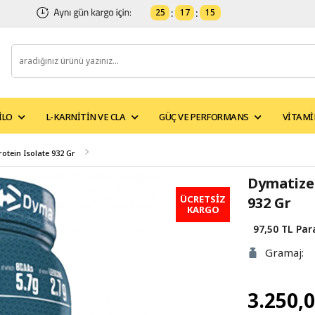
25
:
17
:
14
ILO
L-KARNITIN VE CLA
GÜÇ VE PERFORMANS
VITAMI
otein Isolate 932 Gr
Dymatize 
ÜCRETSİZ
932 Gr
KARGO
97,50 TL
Par
Gramaj:
3.250,