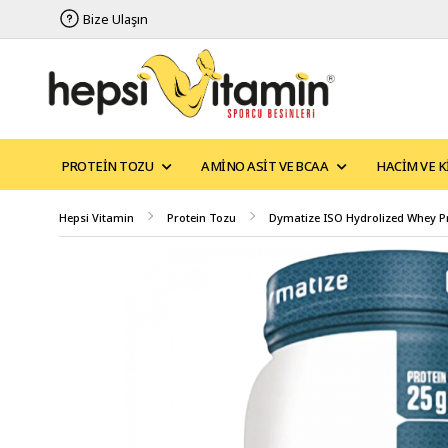
Bize Ulaşın
PROTEIN TOZU
AMINO ASIT VE BCAA
HACIM VE K
Hepsi Vitamin
Protein Tozu
Dymatize ISO Hydrolized Whey Pr