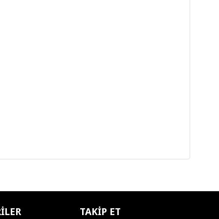
ILER
TAKIP ET