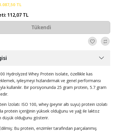
3.087,50 TL
eti:
112,07 TL
Tükendi
isi
0 Hydrolyzed Whey Protein Isolate, özellikle kas
teklemek, iyileşmeyi hızlandırmak ve genel performansı
la kullanılır. Bir porsiyonunda 25 gram protein, 5.7 gram
edir.
in İzolatı: ISO 100, whey (peynir altı suyu) protein izolatı
 da protein içeriğinin yüksek olduğunu ve yağ ile laktoz
ın düşük olduğunu gösterir.
Edilmiş: Bu protein, enzimler tarafından parçalanmış