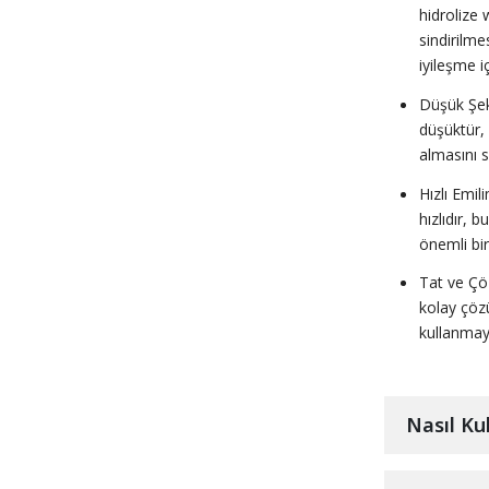
hidrolize 
sindirilme
iyileşme iç
Düşük Şek
düşüktür,
almasını s
Hızlı Emil
hızlıdır,
önemli bir
Tat ve Çöz
kolay çözü
kullanmayı
Nasıl Kul