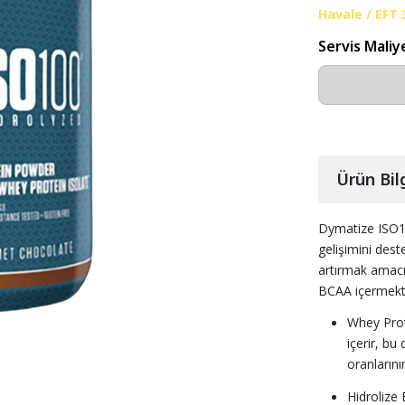
Havale / EFT
Servis Maliy
Ürün Bilg
Dymatize ISO10
gelişimini des
artırmak amacıy
BCAA içermekt
Whey Prote
içerir, bu
oranların
Hidrolize 