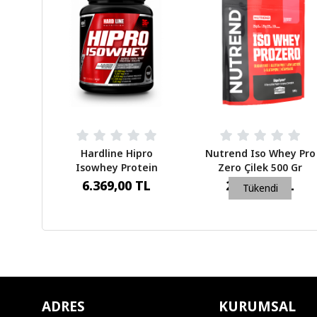
Hardline Hipro
Nutrend Iso Whey Pro
Isowhey Protein
Zero Çilek 500 Gr
Çikolata 908 Gr
6.369,00 TL
2.500,00 TL
Tükendi
ADRES
KURUMSAL