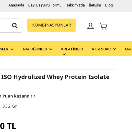
Anasayfa
Bayi Başvuru Formu
Hakkımızda
İletişim
Blog
KOMBİNASYONLAR
NLER
ARA ÖĞÜNLER
KREATINLER
AKSESUAR
MA
ISO Hydrolized Whey Protein Isolate
a Puan kazandırır
932 Gr
00 TL