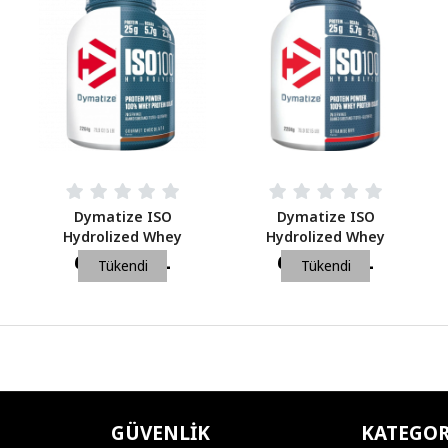
Dymatize ISO
Dymatize ISO
Hydrolized Whey
Hydrolized Whey
Protein Isolate
Protein Isolate Çilek
6.450,00 TL
6.450,00 TL
Tükendi
Tükendi
Çikolata 2264 Gr
2264 Gr
GÜVENLIK
KATEGOR