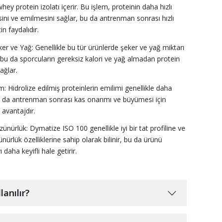
whey protein izolatı içerir. Bu işlem, proteinin daha hızlı
sini ve emilmesini sağlar, bu da antrenman sonrası hızlı
in faydalıdır.
er ve Yağ: Genellikle bu tür ürünlerde şeker ve yağ miktarı
 bu da sporcuların gereksiz kalori ve yağ almadan protein
ağlar.
im: Hidrolize edilmiş proteinlerin emilimi genellikle daha
 bu da antrenman sonrası kas onarımı ve büyümesi için
 avantajdır.
ünürlük: Dymatize ISO 100 genellikle iyi bir tat profiline ve
nürlük özelliklerine sahip olarak bilinir, bu da ürünü
 daha keyifli hale getirir.
lanılır?