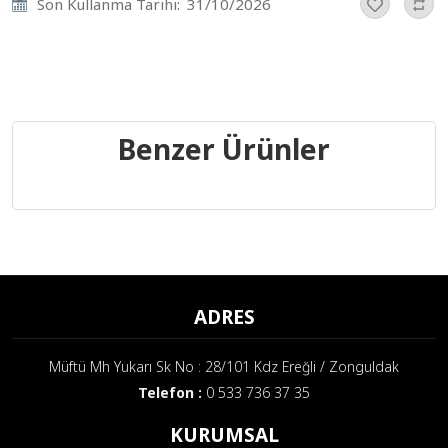
Son Kullanma Tarihi:
31/10/2026
Benzer Ürünler
ADRES
Müftü Mh Yukarı Sk No : 28/101 Kdz Ereğli / Zonguldak
Telefon :
0 533 736 37 35
KURUMSAL