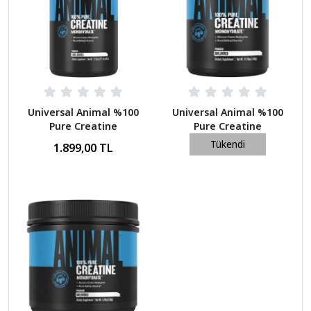
Universal Animal %100
Universal Animal %100
Pure Creatine
Pure Creatine
Aromasız 500 Gr
Aromasız 300 Gr
Tükendi
1.899,00 TL
1.299,00 TL