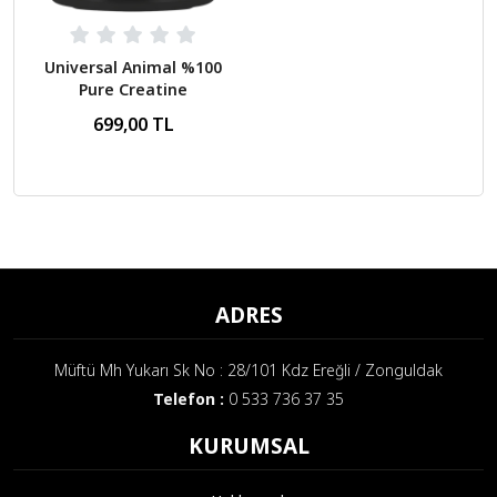
Universal Animal %100
Pure Creatine
Aromasız 150 Gr
699,00 TL
ADRES
Müftü Mh Yukarı Sk No : 28/101 Kdz Ereğli / Zonguldak
Telefon :
0 533 736 37 35
KURUMSAL