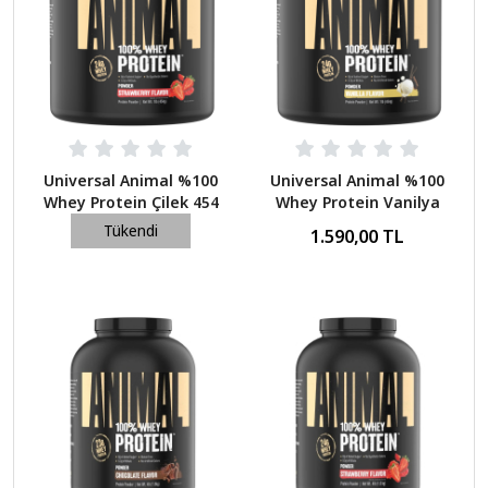
Universal Animal %100
Universal Animal %100
Whey Protein Çilek 454
Whey Protein Vanilya
Gr
454 Gr
Tükendi
1.590,00 TL
1.590,00 TL