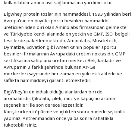
kullanılabilir amino asit sağlanmasına yardımcı olur.
Bigwhey protein tozlarının hammaddesi, 1993 yılından beri
Avrupa’nın en büyük sporcu besinleri hammadde
üreticilerinden biri olan Aminolabs firmasından gelmekte
ve Türkiye’de kendi alanında en yetkin ve GMP, ISO, belgeli
tesislerde paketlenmektedir. Aminolabs, Muscletech,
Dymatize, Scivation gibi Amerika’nın popüler sporcu
besinleri firmalarının Avrupa’daki üretim noktasıdır. GMP
sertifikasına sahip ana üretim merkezi Belçika’dadır ve
Avrupa’nın 3 farklı şehrinde bulunan Ar-Ge
merkezleri sayesinde her zaman en yüksek kalitede ve
saflıkta hammaddeyi garanti etmektedir.
BigWhey’in en iddialı olduğu alanlardan biri de
aromalarıdır. Çikolata, çilek, muz ve kapuçino aroma
seçenekleri ile son derece lezzetlidir.
Karıştırırken köpürme ve içtikten sonra midede şişkinlik
yapmaz. Antrenmandan önce ya da sonra rahatlıkla
tüketebilirsiniz.