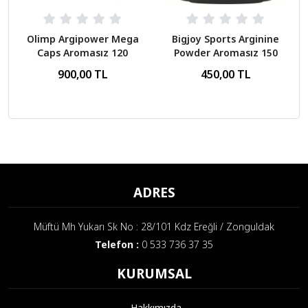
Olimp Argipower Mega
Bigjoy Sports Arginine
Caps Aromasız 120
Powder Aromasız 150
Caps
Gr
900,00 TL
450,00 TL
ADRES
Müftü Mh Yukarı Sk No : 28/101 Kdz Ereğli / Zonguldak
Telefon :
0 533 736 37 35
KURUMSAL
Hakkımızda