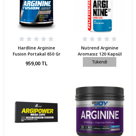
Hardline Arginine
Nutrend Arginine
Fusion Portakal 650 Gr
Aromasız 120 Kapsül
Tükendi
959,00 TL
475,00 TL