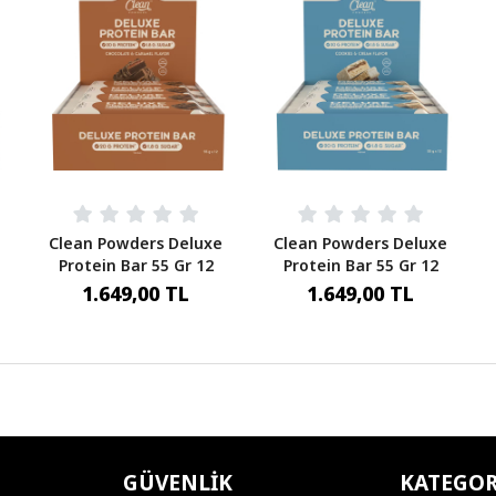
Clean Powders Deluxe
Clean Powders Deluxe
Protein Bar 55 Gr 12
Protein Bar 55 Gr 12
Adet Çikolata
Adet Cookies Cream
1.649,00 TL
1.649,00 TL
Karamel 660 Gr
660 Gr
GÜVENLIK
KATEGOR