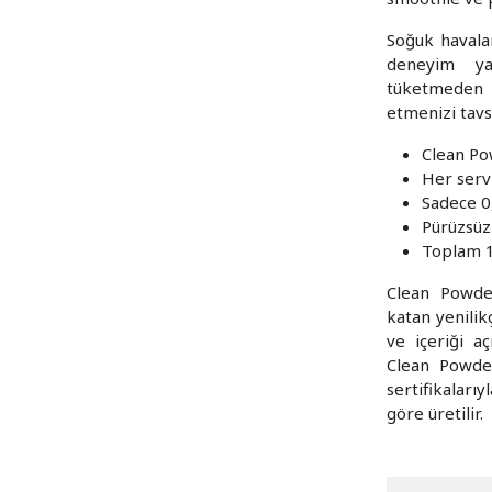
Soğuk havalar
deneyim ya
tüketmeden 
etmenizi tavs
Clean Po
Her serv
Sadece 0
Pürüzsüz
Toplam 1
Clean Powde
katan yenilik
ve içeriği a
Clean Powde
sertifikaları
göre üretilir.