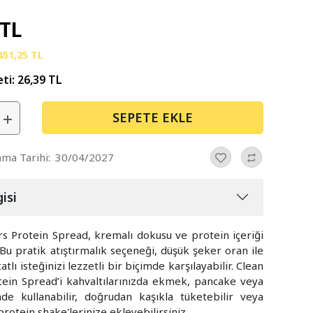
 TL
451,25 TL
eti:
26,39 TL
SEPETE EKLE
nma Tarihi:
30/04/2027
isi
s Protein Spread, kremalı dokusu ve protein içeriği
. Bu pratik atıştırmalık seçeneği, düşük şeker oran ile
atlı isteğinizi lezzetli bir biçimde karşılayabilir. Clean
ein Spread’i kahvaltılarınızda ekmek, pancake veya
nde kullanabilir, doğrudan kaşıkla tüketebilir veya
rotein shake'lerinize ekleyebilirsiniz.