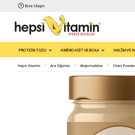
Bize Ulaşın
PROTEIN TOZU
AMINO ASIT VE BCAA
HACIM VE K
Hepsi Vitamin
Ara Öğünler
Atıştırmalıklar
Clean Powder