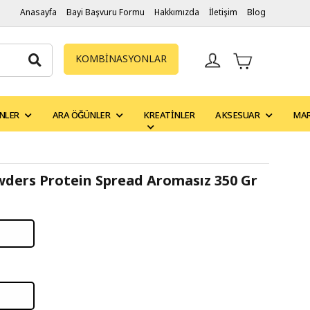
Anasayfa
Bayi Başvuru Formu
Hakkımızda
İletişim
Blog
KOMBİNASYONLAR
NLER
ARA ÖĞÜNLER
KREATINLER
AKSESUAR
MA
ders Protein Spread Aromasız 350 Gr