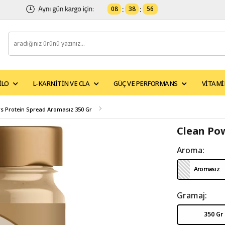
08
:
38
:
55
ILO
L-KARNITIN VE CLA
GÜÇ VE PERFORMANS
VITAMI
s Protein Spread Aromasız 350 Gr
Clean Pow
Aroma:
Aromasız
Gramaj:
350 Gr