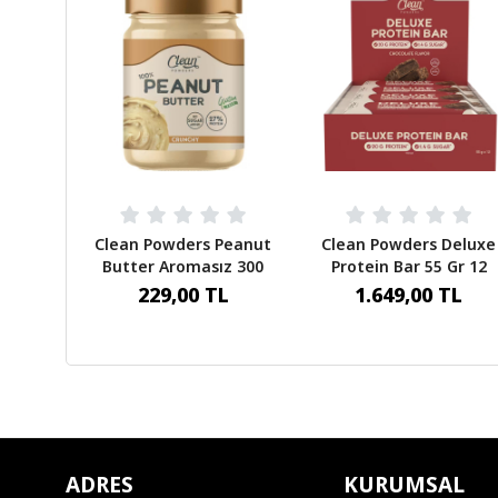
Clean Powders Peanut
Clean Powders Deluxe
Butter Aromasız 300
Protein Bar 55 Gr 12
Gr
Adet Çikolata 660 Gr
229,00 TL
1.649,00 TL
ADRES
KURUMSAL