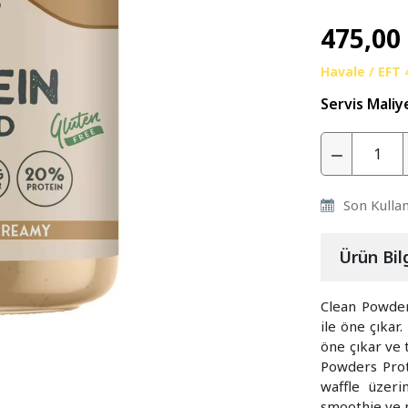
475,00
Havale / EFT
Servis Maliy
Son Kulla
Ürün Bilg
Clean Powder
ile öne çıkar
öne çıkar ve t
Powders Prot
waffle üzeri
smoothie ve p