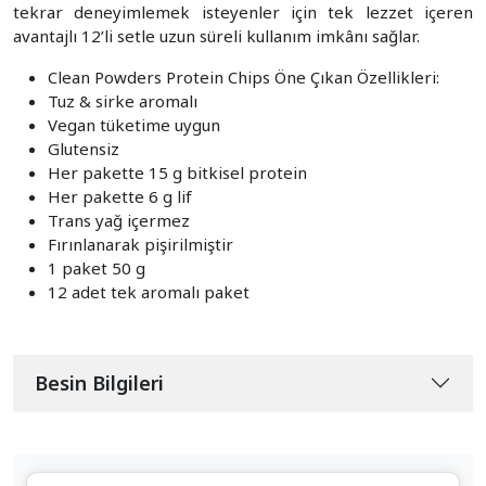
tekrar deneyimlemek isteyenler için tek lezzet içeren
avantajlı 12’li setle uzun süreli kullanım imkânı sağlar.
Clean Powders Protein Chips Öne Çıkan Özellikleri:
Tuz & sirke aromalı
Vegan tüketime uygun
Glutensiz
Her pakette 15 g bitkisel protein
Her pakette 6 g lif
Trans yağ içermez
Fırınlanarak pişirilmiştir
1 paket 50 g
12 adet tek aromalı paket
Besin Bilgileri