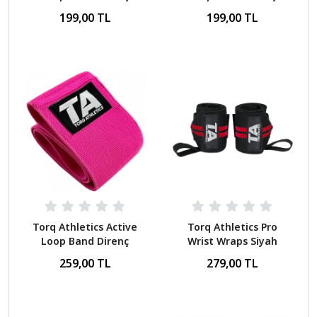
Bandı - Sert Gri Gri
Bandı - Orta Pembe
199,00 TL
199,00 TL
Pembe
Torq Athletics Active
Torq Athletics Pro
Loop Band Direnç
Wrist Wraps Siyah
Bandı - Orta Pembe
Kırmızı
259,00 TL
279,00 TL
Pembe