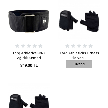
Torq Athletics PN-X
Torq Athletichs Fitness
Ağırlık Kemeri
Eldiven L
Tükendi
849,00 TL
479,00 TL