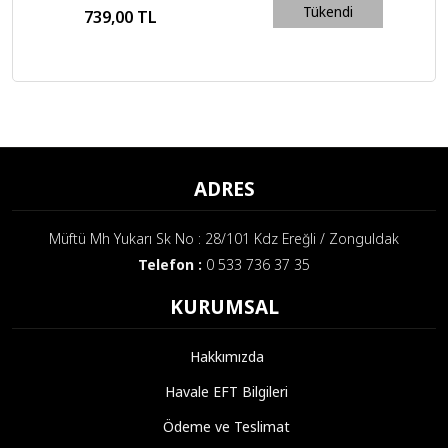
50 Gr × 24
30 Servis
Tükendi
739,00 TL
4.050,00 TL
ADRES
Müftü Mh Yukarı Sk No : 28/101 Kdz Ereğli / Zonguldak
Telefon :
0 533 736 37 35
KURUMSAL
Hakkımızda
Havale EFT Bilgileri
Ödeme ve Teslimat