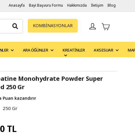
Anasayfa
Bayi Başvuru Formu
Hakkımızda
İletişim
Blog
KOMBİNASYONLAR
NLER
ARA ÖĞÜNLER
KREATINLER
AKSESUAR
MA
eatine Monohydrate Powder Super
d 250 Gr
a Puan kazandırır
250 Gr
00 TL