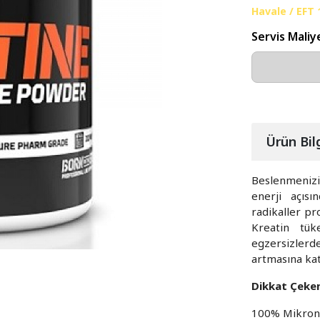
Havale / EFT
Servis Maliy
Ürün Bilg
Beslenmenizi 
enerji açısı
radikaller pr
Kreatin tük
egzersizlerd
artmasına kat
Dikkat Çeken 
100% Mikroni