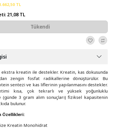
1.662,50 TL
eti:
21,08 TL
Tükendi
isi
ekstra kreatin ile destekler. Kreatin, kas dokusunda
ndan zengin fosfat radikallerine dönüştürülür. Bu
otein sentezi ve kas liflerinin yapılanmasını destekler.
etimi kısa, çok tekrarlı ve yüksek yoğunluklu
e (günde 3 gram alım sonuçları) fiziksel kapasitenin
kıda bulunur.
Özellikleri:
ze Kreatin Monohidrat