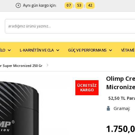
07
:
53
:
41
ILO
L-KARNITIN VE CLA
GÜÇ VE PERFORMANS
VITAMI
 Super Micronized 250 Gr
Olimp Cr
ÜCRETSİZ
Micronize
KARGO
52,50 TL
Par
Gramaj:
1.750,