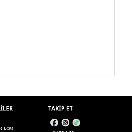
ILER
TAKIP ET
u
Ve Bcaa