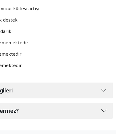
vücut kütlesi artışı
ik destek
edariki
ermemektedir
memektedir
memektedir
gileri
çermez?