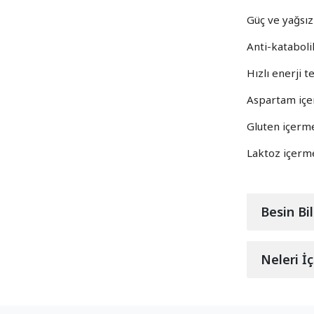
Güç ve yağsız 
Anti-katabol
Hızlı enerji t
Aspartam iç
Gluten içer
Laktoz içer
Besin Bil
Neleri İ