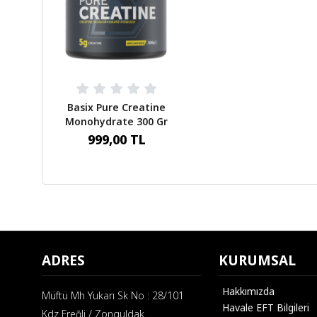
Basix Pure Creatine
Monohydrate 300 Gr
Aromasız 300 Gr
999,00 TL
ADRES
KURUMSAL
Hakkımızda
Müftü Mh Yukarı Sk No : 28/101
Havale EFT Bilgileri
Kdz Ereğli / Zonguldak