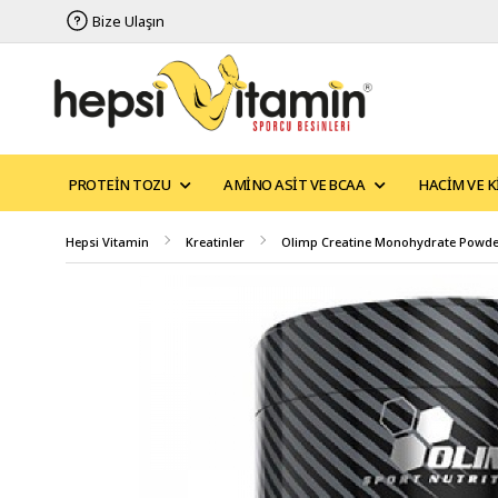
Bize Ulaşın
PROTEIN TOZU
AMINO ASIT VE BCAA
HACIM VE K
Hepsi Vitamin
Kreatinler
Olimp Creatine Monohydrate Powder