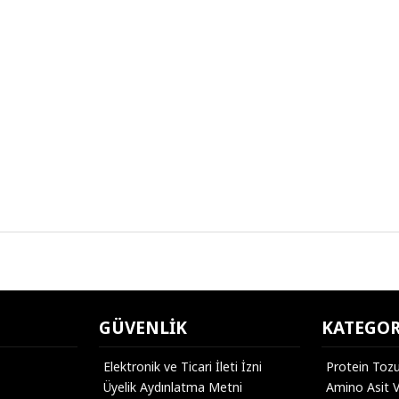
GÜVENLIK
KATEGOR
Elektronik ve Ticari İleti İzni
Protein Toz
Üyelik Aydınlatma Metni
Amino Asit 