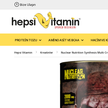
Bize Ulaşın
PROTEIN TOZU
AMINO ASIT VE BCAA
HACIM VE K
Hepsi Vitamin
Kreatinler
Nuclear Nutrition Synthesis Multi C