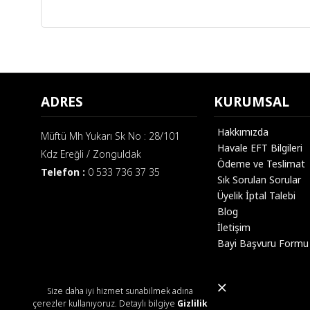
ADRES
KURUMSAL
Hakkımızda
Müftü Mh Yukarı Sk No : 28/101
Havale EFT Bilgileri
Kdz Ereğli / Zonguldak
Ödeme ve Teslimat
Telefon :
0 533 736 37 35
Sık Sorulan Sorular
Üyelik İptal Talebi
Blog
İletişim
Bayi Başvuru Formu
Size daha iyi hizmet sunabilmek adına
çerezler kullanıyoruz. Detaylı bilgiye
Gizlilik