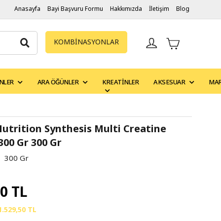
Anasayfa
Bayi Başvuru Formu
Hakkımızda
İletişim
Blog
KOMBİNASYONLAR
NLER
ARA ÖĞÜNLER
KREATINLER
AKSESUAR
MA
utrition Synthesis Multi Creatine
00 Gr 300 Gr
300 Gr
00 TL
1.529,50 TL