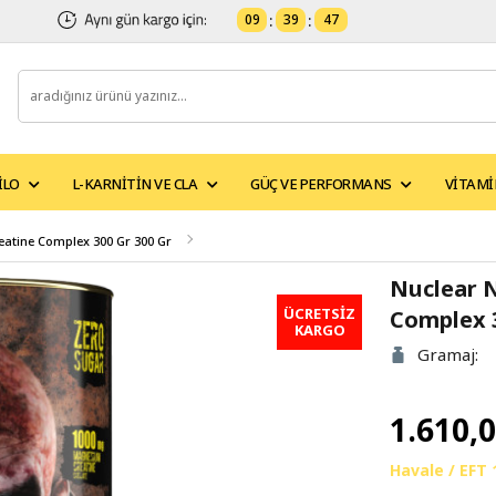
09
:
39
:
47
ILO
L-KARNITIN VE CLA
GÜÇ VE PERFORMANS
VITAMI
reatine Complex 300 Gr 300 Gr
Nuclear N
ÜCRETSİZ
Complex 3
KARGO
Gramaj:
1.610,
Havale / EFT