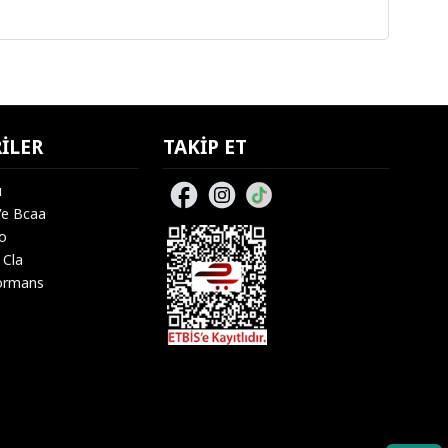
ILER
TAKIP ET
u
Ve Bcaa
lo
 Cla
ormans