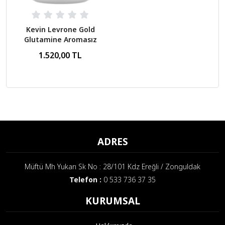
Kevin Levrone Gold
Glutamine Aromasız
300 Gr
1.520,00 TL
ADRES
Müftü Mh Yukarı Sk No : 28/101 Kdz Ereğli / Zonguldak
Telefon :
0 533 736 37 35
KURUMSAL