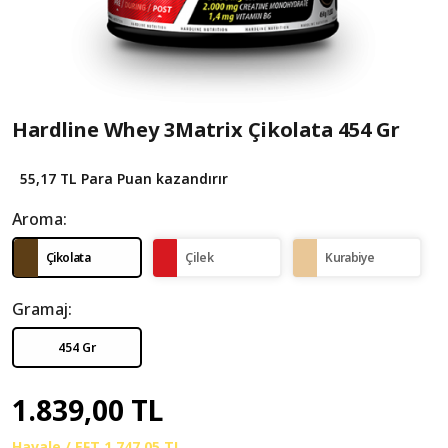
Hardline Whey 3Matrix Çikolata 454 Gr
55,17 TL
Para Puan kazandırır
Aroma:
Çikolata
Çilek
Kurabiye
Gramaj:
454 Gr
1.839,00 TL
Havale / EFT
1.747,05 TL