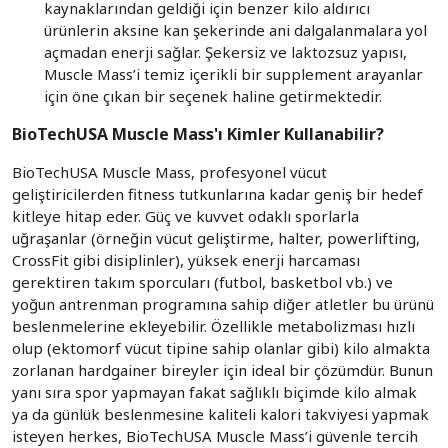
kaynaklarından geldiği için benzer kilo aldırıcı
ürünlerin aksine kan şekerinde ani dalgalanmalara yol
açmadan enerji sağlar. Şekersiz ve laktozsuz yapısı,
Muscle Mass’i temiz içerikli bir supplement arayanlar
için öne çıkan bir seçenek haline getirmektedir.
BioTechUSA Muscle Mass'ı Kimler Kullanabilir?
BioTechUSA Muscle Mass, profesyonel vücut
geliştiricilerden fitness tutkunlarına kadar geniş bir hedef
kitleye hitap eder. Güç ve kuvvet odaklı sporlarla
uğraşanlar (örneğin vücut geliştirme, halter, powerlifting,
CrossFit gibi disiplinler), yüksek enerji harcaması
gerektiren takım sporcuları (futbol, basketbol vb.) ve
yoğun antrenman programına sahip diğer atletler bu ürünü
beslenmelerine ekleyebilir. Özellikle metabolizması hızlı
olup (ektomorf vücut tipine sahip olanlar gibi) kilo almakta
zorlanan hardgainer bireyler için ideal bir çözümdür. Bunun
yanı sıra spor yapmayan fakat sağlıklı biçimde kilo almak
ya da günlük beslenmesine kaliteli kalori takviyesi yapmak
isteyen herkes, BioTechUSA Muscle Mass’i güvenle tercih