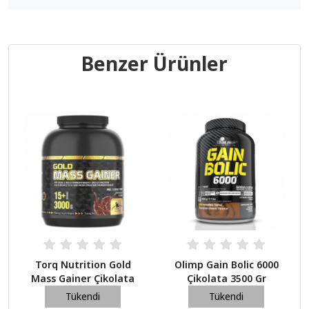
Benzer Ürünler
Torq Nutrition Gold
Olimp Gain Bolic 6000
Mass Gainer Çikolata
Çikolata 3500 Gr
3000 GR
Tükendi
Tükendi
1.299,00 TL
3.750,00 TL