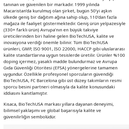
tanınan ve güvenilen bir markadır. 1999 yılında
Macaristan’da kurulmuş olan şirket, bugün 50’yi aşkın
ülkede geniş bir dağıtım ağına sahip olup, 110’dan fazla
mağaza ile faaliyet göstermektedir. Geniş ürün yelpazesiyle
(330+ farklı ürün) Avrupa’nın en büyük takviye
üreticilerinden biri haline gelen BioTechUSA, kalite ve
inovasyona verdiği önemle bilinir. Tüm BioTechUSA
ürünleri, GMP, ISO 9001, ISO 22000, HACCP gibi uluslararası
kalite standartlarına uygun tesislerde üretilir. Ürünler %100
doping içermez, yasaklı madde bulundurmaz ve Avrupa
Gıda Güvenliği Otoritesi (EFSA) yönergelerine tamamen
uygundur. Özellikle profesyonel sporcuların güvendiği
BioTechUSA, FC Barcelona gibi üst düzey takımların resmi
sporcu besini partneri olmasıyla da kalite konusundaki
iddiasını kanıtlamıştır.
Kısaca, BioTechUSA markası yıllara dayanan deneyimi,
bilimsel yaklaşımı ve global başarısıyla kalite ve
güvenilirliğin sembolüdür.