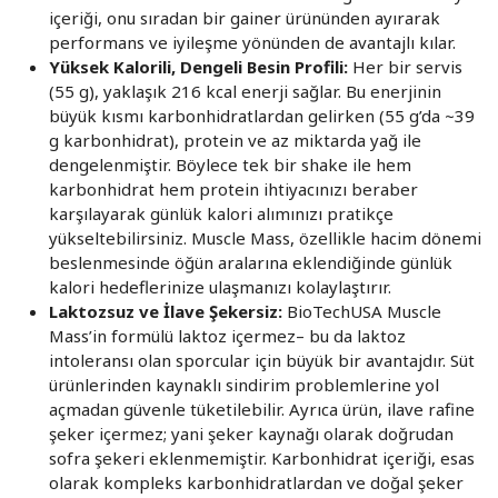
içeriği, onu sıradan bir gainer ürününden ayırarak
performans ve iyileşme yönünden de avantajlı kılar.
Yüksek Kalorili, Dengeli Besin Profili:
Her bir servis
(55 g), yaklaşık 216 kcal enerji sağlar. Bu enerjinin
büyük kısmı karbonhidratlardan gelirken (55 g’da ~39
g karbonhidrat), protein ve az miktarda yağ ile
dengelenmiştir. Böylece tek bir shake ile hem
karbonhidrat hem protein ihtiyacınızı beraber
karşılayarak günlük kalori alımınızı pratikçe
yükseltebilirsiniz. Muscle Mass, özellikle hacim dönemi
beslenmesinde öğün aralarına eklendiğinde günlük
kalori hedeflerinize ulaşmanızı kolaylaştırır.
Laktozsuz ve İlave Şekersiz:
BioTechUSA Muscle
Mass’in formülü laktoz içermez– bu da laktoz
intoleransı olan sporcular için büyük bir avantajdır. Süt
ürünlerinden kaynaklı sindirim problemlerine yol
açmadan güvenle tüketilebilir. Ayrıca ürün, ilave rafine
şeker içermez; yani şeker kaynağı olarak doğrudan
sofra şekeri eklenmemiştir. Karbonhidrat içeriği, esas
olarak kompleks karbonhidratlardan ve doğal şeker