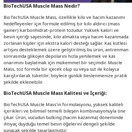
BioTechUSA Muscle Mass Nedir?
BioTechUSA Muscle Mass, özellikle kilo ve hacim kazanımı
hedefleyenler için formüle edilmiş bir kilo aldırıcı (mass
gainer) karbonhidrat-protein tozudur. Yüksek kalori ve
besin içeriği sayesinde, kilo almakta veya hacim kazanmada
zorlanan kişiler için ekstra kalori desteği sağlar. Kas kütlesi
artışını desteklemek üzere geliştirilmiş bu ürün, antrenman
sonrasında glikojen depolarını hızla yenilemek ve kas
onarımını başlatmak için mükemmel bir seçimdir. Muscle
Mass, toz formda bir içecek olup su veya süt ile kolayca
karıştırılarak tüketilir; böylece günlük beslenmenize pratik
şekilde eklenebilir.
BioTechUSA Muscle Mass Kalitesi ve İçeriği:
BioTechUSA Muscle Mass’in formülasyonu, yüksek kaliteli
içerikleri ve bilimsel temelli bileşen kombinasyonuyla öne
çıkar. Ürün, vücudun bulking (hacim kazanma) döneminde
ihtiyaç duyduğu temel besin öğelerini dengeli şekilde
sunacak şekilde tasarlanmıştır: