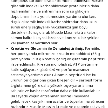
kompleks karbonhidratlar kombine edilmiştir. Yüksek
glisemik indeksli karbonhidratlar proteinlerin daha
hızlı emilimine ve antrenman sonrası glikojen
depolarının hızla yenilenmesine yardımcı olurken,
düşük glisemik indeksli karbonhidratlar daha uzun
süreli enerji sağlayarak vücudunuzu gün boyu
destekler. Sonuç olarak Muscle Mass, ekstra kalori
alımını kaliteli kaynaklardan ve kontrollü bir şekilde
karşılamanıza yardımcı olur.
Kreatin ve Glutamin ile Zenginleştirilmiş:
Formüle,
her porsiyonda mikronize kreatin monohidrat (55 g
porsiyonda ~1.8 g kreatin içerir) ve glutamin peptitleri
ilave edilmiştir. Kreatin monohidrat, ATP üretimine
katkı sağlayarak gücünüzü ve performansınızı
artırmaya yardımcı olur. Glutamin peptitleri ise bu
ürünün bir diğer öne çıkan bileşenidir – serbest form
L-glutamine göre daha yüksek biyo-yararlanıma
sahiptir ve kaslar tarafından daha etkin kullanılabilir.
Bu sayede yoğun antrenman sonrası meydana
gelebilecek kas yıkımını azaltır ve toparlanma sürecini
hızlandırır. Muscle Mass’in kreatin ve glutamin takviyeli