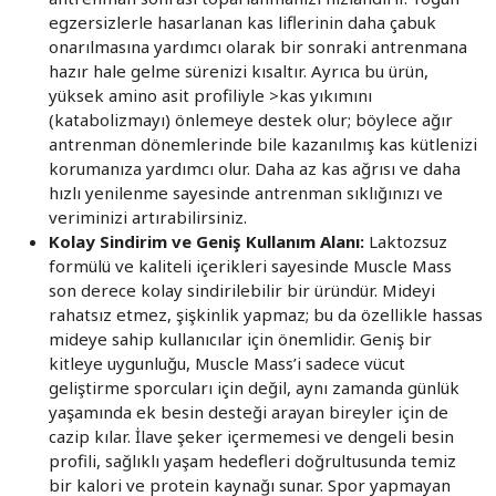
egzersizlerle hasarlanan kas liflerinin daha çabuk
onarılmasına yardımcı olarak bir sonraki antrenmana
hazır hale gelme sürenizi kısaltır. Ayrıca bu ürün,
yüksek amino asit profiliyle >kas yıkımını
(katabolizmayı) önlemeye destek olur; böylece ağır
antrenman dönemlerinde bile kazanılmış kas kütlenizi
korumanıza yardımcı olur. Daha az kas ağrısı ve daha
hızlı yenilenme sayesinde antrenman sıklığınızı ve
veriminizi artırabilirsiniz.
Kolay Sindirim ve Geniş Kullanım Alanı:
Laktozsuz
formülü ve kaliteli içerikleri sayesinde Muscle Mass
son derece kolay sindirilebilir bir üründür. Mideyi
rahatsız etmez, şişkinlik yapmaz; bu da özellikle hassas
mideye sahip kullanıcılar için önemlidir. Geniş bir
kitleye uygunluğu, Muscle Mass’i sadece vücut
geliştirme sporcuları için değil, aynı zamanda günlük
yaşamında ek besin desteği arayan bireyler için de
cazip kılar. İlave şeker içermemesi ve dengeli besin
profili, sağlıklı yaşam hedefleri doğrultusunda temiz
bir kalori ve protein kaynağı sunar. Spor yapmayan