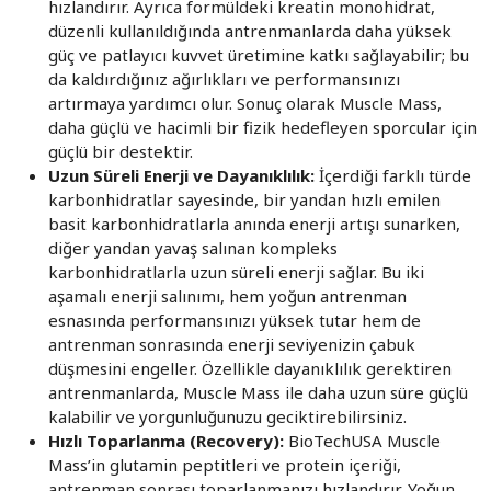
hızlandırır. Ayrıca formüldeki kreatin monohidrat,
düzenli kullanıldığında antrenmanlarda daha yüksek
güç ve patlayıcı kuvvet üretimine katkı sağlayabilir; bu
da kaldırdığınız ağırlıkları ve performansınızı
artırmaya yardımcı olur. Sonuç olarak Muscle Mass,
daha güçlü ve hacimli bir fizik hedefleyen sporcular için
güçlü bir destektir.
Uzun Süreli Enerji ve Dayanıklılık:
İçerdiği farklı türde
karbonhidratlar sayesinde, bir yandan hızlı emilen
basit karbonhidratlarla anında enerji artışı sunarken,
diğer yandan yavaş salınan kompleks
karbonhidratlarla uzun süreli enerji sağlar. Bu iki
aşamalı enerji salınımı, hem yoğun antrenman
esnasında performansınızı yüksek tutar hem de
antrenman sonrasında enerji seviyenizin çabuk
düşmesini engeller. Özellikle dayanıklılık gerektiren
antrenmanlarda, Muscle Mass ile daha uzun süre güçlü
kalabilir ve yorgunluğunuzu geciktirebilirsiniz.
Hızlı Toparlanma (Recovery):
BioTechUSA Muscle
Mass’in glutamin peptitleri ve protein içeriği,
antrenman sonrası toparlanmanızı hızlandırır. Yoğun