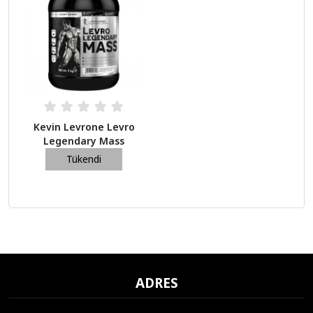
Kevin Levrone Levro
Legendary Mass
Çikolata 3000 Gr
Tükendi
2.800,00 TL
ADRES