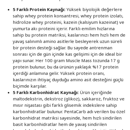
5 Farklı Protein Kaynağı:
Yüksek biyolojik değerlere
sahip whey protein konsantresi, whey protein izolatı,
hidrolize whey proteini, kazein (kalsiyum kazeinat) ve
yumurta akı proteini içerir. Farklı emilim hızlarına
sahip bu protein matriksi, kaslarınızı hem hızlı hem de
yavaş salınımlı amino asitlerle besleyerek uzun süreli
bir protein desteği sağlar. Bu sayede antrenman
sonrası için de gün içinde kas gelişimi için de ideal bir
yapı sunar. Her 100 gram Muscle Mass tozunda 17 g
protein bulunur, bu da ürünün yaklaşık %17 protein
içerdiği anlamına gelir. Yüksek protein oranı,
kaslarınızın ihtiyaç duyduğu amino asit desteğini güçlü
biçimde karşılar.
5 Farklı Karbonhidrat Kaynağı:
Ürün içeriğinde
maltodekstrin, dekstroz (glikoz), sakkaroz, fruktoz ve
mısır nişastası gibi farklı glisemik indekslere sahip
karbonhidratlar bulunur. PentaCarb adı verilen bu özel
karbonhidrat matriksi sayesinde, hem hızlı sindirilen
basit karbonhidratlar hem de yavaş sindirilen